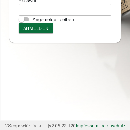
Passwort
Angemeldet bleiben
ANMELDEN
©
Scopewire Data
|
v
2.05.23.120
Impressum
|
Datenschutz